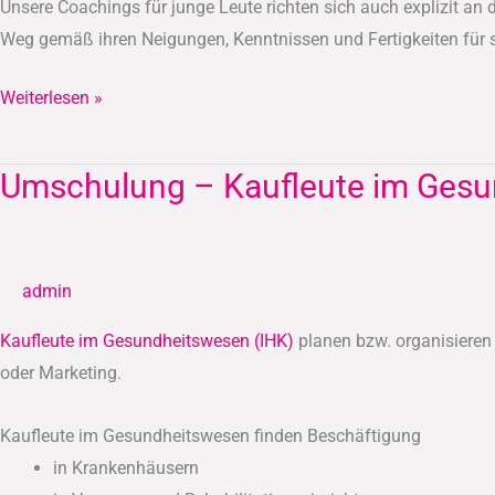
Unsere Coachings für junge Leute richten sich auch explizit an
Weg gemäß ihren Neigungen, Kenntnissen und Fertigkeiten für s
Weiterlesen »
Umschulung – Kaufleute im Gesu
Umschulung
–
Kaufleute
im
admin
Gesundheitswesen
(IHK)
Kaufleute im Gesundheitswesen (IHK)
planen bzw. organisiere
oder Marketing.
Kaufleute im Gesundheitswesen finden Beschäftigung
in Krankenhäusern