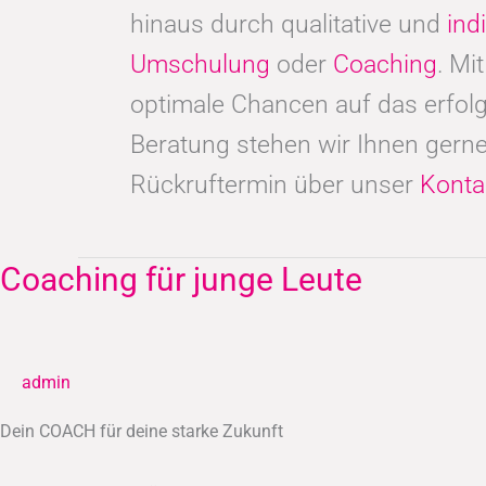
hinaus durch qualitative und
ind
Umschulung
oder
Coaching
. Mi
optimale Chancen auf das erfolg
Beratung stehen wir Ihnen gerne
Rückruftermin über unser
Konta
Coaching für junge Leute
Coaching
für
junge
Leute
admin
Dein COACH für deine starke Zukunft