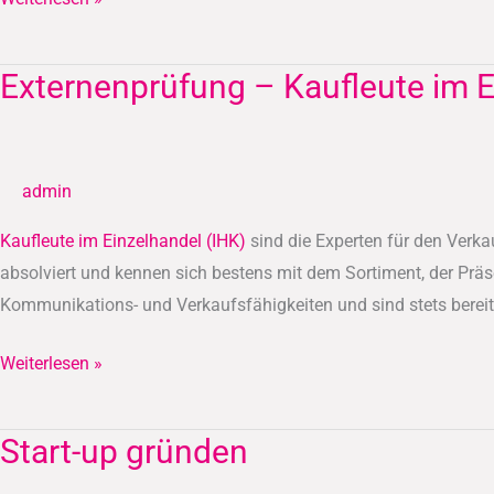
Externenprüfung – Kaufleute im E
Externenprüfung
–
Kaufleute
im
admin
Einzelhandel
(IHK)
Kaufleute im Einzelhandel (IHK)
sind die Experten für den Verka
absolviert und kennen sich bestens mit dem Sortiment, der Präs
Kommunikations- und Verkaufsfähigkeiten und sind stets bereit
Weiterlesen »
Start-up gründen
Start-
up