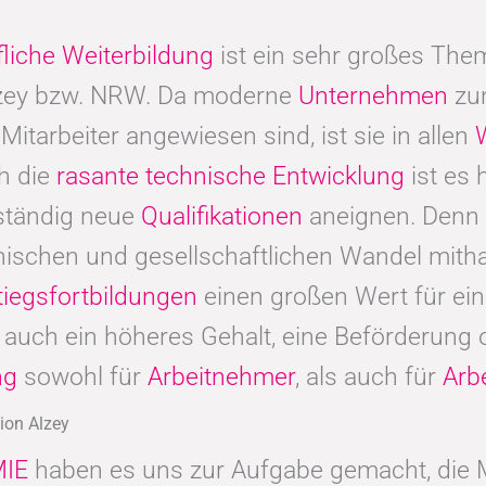
fliche Weiterbildung
ist ein sehr großes Thema
lzey bzw. NRW. Da moderne
Unternehmen
zu
 Mitarbeiter angewiesen sind, ist sie in allen
h die
rasante technische Entwicklung
ist es 
ständig neue
Qualifikationen
aneignen. Denn 
nischen und gesellschaftlichen Wandel mitha
tiegsfortbildungen
einen großen Wert für ei
er auch ein höheres Gehalt, eine Beförderung
ung
sowohl für
Arbeitnehmer
, als auch für
Arb
ion Alzey
IE
haben es uns zur Aufgabe gemacht, di